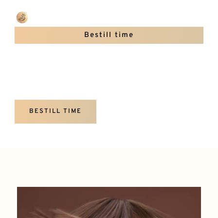
Bestill time
Tjenester
BESTILL TIME