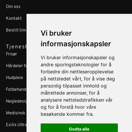
Om oss
Kontakt
Bestill time
Vi bruker
informasjonskapsler
Tjenester
Frisør
Vi bruker informasjonskapsler og
andre sporingsteknologier for å
Hårdeler for menn/HFM​
forbedre din nettleseropplevelse
Hudpleie
på nettstedet vårt, for å vise deg
personlig tilpasset innhold og
Fotbehandlinger
målrettede annonser, for å
analysere nettstedstrafikken vår
Negledesign
og for å forstå hvor våre
Medisinsk injeksjon
besøkende kommer fra.
Exilis Ultra 360™
Godta alle