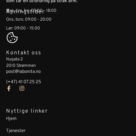
som tar en utfordring på strak arm.​
Man, tirs, fre: 09:00 - 18:00
Åpningstider
Ons, tors: 09:00 - 20:00
Lør: 09:00 - 15:00
Kontakt oss
Nygata 2
2010 Strømmen
post@labonita.no
(+47) 41 07 25 25
Nyttige linker
Hjem
Tjenester